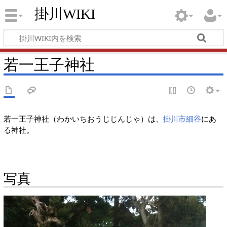
掛川WIKI
若一王子神社
若一王子神社（わかいちおうじじんじゃ）は、
掛川市
細谷
にあ
る神社。
写真